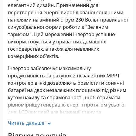
елегантний дизайн. Призначений для
перетворення енергії вироблюваної сонячними
панелями на змінний струм 230 Вольт правильної
синусоїдальної форми роботи з "Зеленим
тарифом". Цей мережевий інвертор успішно
використовується у приватних домашніх
господарствах, а також для невеликих
комерційних об'єктів.
Інвертор забезпечує максимальну
продуктивність за рахунок 2 незалежних МРРТ
контролерів, які дозволяють розмістити сонячні
батареї на двох незалежних площинах під різним
кутом нахилу та спрямованості, щоб отримати
рівномірнішу генерацію енергії протягом усього
дня. LCD-дисплей для індикації стану та
програмування пристрою. Адаптовано для
Читать дальше
експлуатації в електромережах України та
Європи.
Відгуки покупців