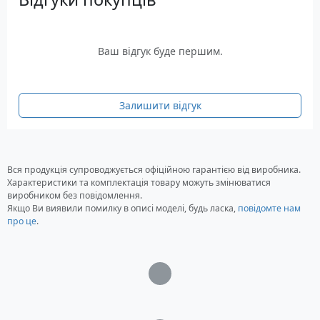
Активний захист від струмових дуг та пробоїв
Можливість підключення літієвих
Ваш відгук буде першим.
акумуляторів Huawei LUNA2000
Можливість розширення для моніторингу за
допомогою Huawei Dongle
Залишити відгук
Система управління FusionSolar Smart PV
Huawei забезпечує повний контроль над
станцією
Характеристики
Вся продукція супроводжується офіційною гарантією від виробника.
Характеристики та комплектація товару можуть змінюватися
виробником без повідомлення.
Тип інвертора: сонячний, мережевий
Якщо Ви виявили помилку в описі моделі, будь ласка,
повідомте нам
Потужність: 5 кВт, максимально 5.5 кВт
про це
.
Потужність фотомодулів: максимально 7.5
кВт
Кількість фаз: 1 фаза
Загрузка...
Максимальна напруга холостого ходу
сонячних панелей: 600 Вольт
Вхідна напруга: 2 х DC PV-input