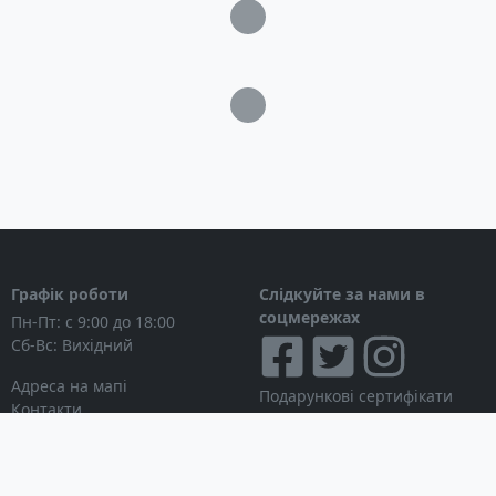
Загрузка...
Напруга на виході: 230 Вольт, 3W/N/PE
PV контролер: MPPT, 18 Ампер, 2 трекери, 1
вхід
Загрузка...
Інтерфейси підключення: RS-485, Wi-Fi, USB
Максимальний ККД: 98.4%
Клас захисту: IP65
Розміри: 360 x 360 x 140 мм
Вага: 12.3 кг
Гарантія: 10 років
Графік роботи
Слідкуйте за нами в
соцмережах
Пн-Пт: с 9:00 до 18:00
Сб-Вс: Вихідний
Адреса на мапі
Подарункові сертифікати
Контакти
Дисконтні картки
Новини
Можна розраховуватися
Особистий кабінет