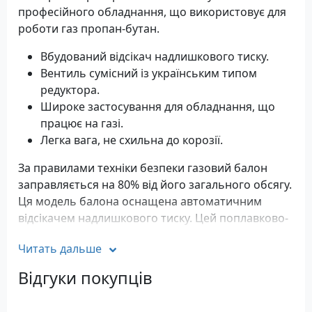
професійного обладнання, що використовує для
роботи газ пропан-бутан.
Вбудований відсікач надлишкового тиску.
Вентиль сумісний із українським типом
редуктора.
Широке застосування для обладнання, що
працює на газі.
Легка вага, не схильна до корозії.
За правилами техніки безпеки газовий балон
заправляється на 80% від його загального обсягу.
Ця модель балона оснащена автоматичним
відсікачем надлишкового тиску. Цей поплавково-
запірний пристрій не дозволить заповнити балон
Читать дальше
понад норму. При досягненні необхідного рівня
заповнення пристрій автоматично замикає
Відгуки покупців
вентиль газового балона.