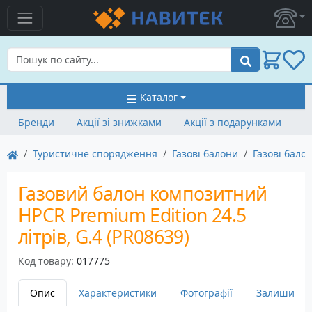
Пошук
Каталог
Бренди
Акції зі знижками
Акції з подарунками
Туристичне спорядження
Газові балони
Газові бало
Газовий балон композитний
HPCR Premium Edition 24.5
літрів, G.4 (PR08639)
Код товару:
017775
Опис
Характеристики
Фотографії
Залишити в