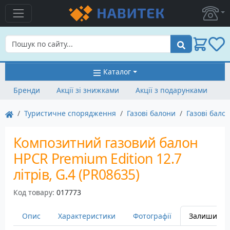
Пошук
Каталог
Бренди
Акції зі знижками
Акції з подарунками
Туристичне спорядження
Газові балони
Газові бало
Композитний газовий балон
HPCR Premium Edition 12.7
літрів, G.4 (PR08635)
Код товару:
017773
Опис
Характеристики
Фотографії
Залишити в