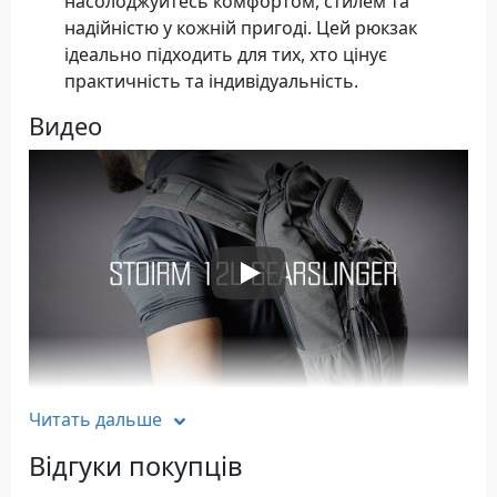
насолоджуйтесь комфортом, стилем та
надійністю у кожній пригоді. Цей рюкзак
ідеально підходить для тих, хто цінує
практичність та індивідуальність.
Видео
Play Video
Читать дальше
Характеристики
Відгуки покупців
Матеріал: нейлон 1000D з покриттям PU
Об'єм: 12 літрів