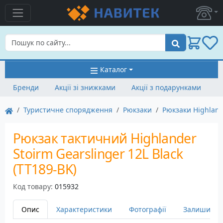
Пошук
Каталог
Бренди
Акції зі знижками
Акції з подарунками
Туристичне спорядження
Рюкзаки
Рюкзаки Highlan
Рюкзак тактичний Highlander
Stoirm Gearslinger 12L Black
(TT189-BK)
Код товару:
015932
Опис
Характеристики
Фотографії
Залишити в