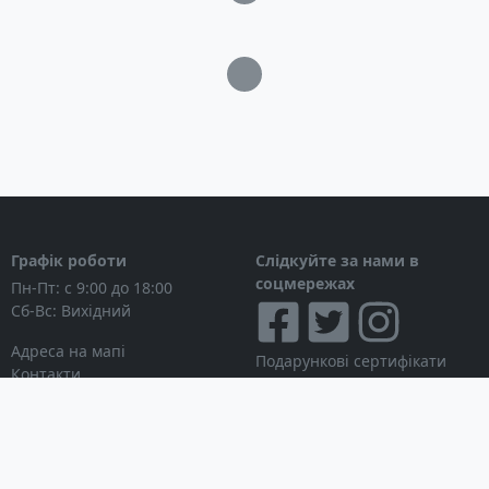
Загрузка...
Графік роботи
Слідкуйте за нами в
соцмережах
Пн-Пт: с 9:00 до 18:00
Сб-Вс: Вихідний
Адреса на мапі
Подарункові сертифікати
Контакти
Дисконтні картки
Новини
Можна розраховуватися
Особистий кабінет
Вхід в особистий кабінет