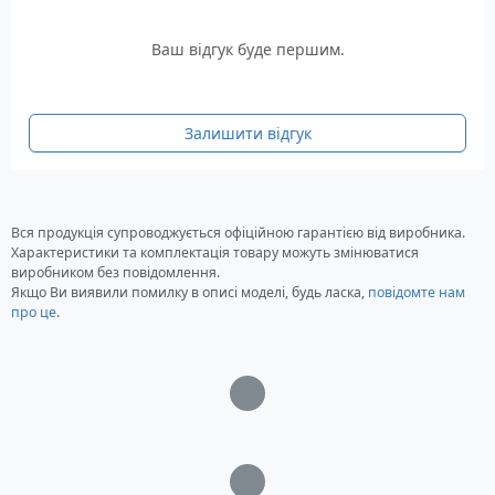
Розмір: 45 x 23 x 10 см
Вага: 1 кг
Ваш відгук буде першим.
Колір: чорний
Гарантія: 12 місяців
Залишити відгук
Вся продукція супроводжується офіційною гарантією від виробника.
Характеристики та комплектація товару можуть змінюватися
виробником без повідомлення.
Якщо Ви виявили помилку в описі моделі, будь ласка,
повідомте нам
про це
.
Загрузка...
Загрузка...