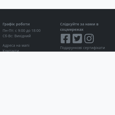
Графік роботи
Слідкуйте за нами в
соцмережах
Пн-Пт: с 9:00 до 18:00
Сб-Вс: Вихідний
Адреса на мапі
Подарункові сертифікати
Контакти
Дисконтні картки
Новини
Можна розраховуватися
Особистий кабінет
Вхід в особистий кабінет
Мої замовлення
Список бажань
Інформація для покупця
Умови використання сайту
© Інтернет-магазин
Партнерська програма
NAVITECH, 2004-2026
Робота з дилерами