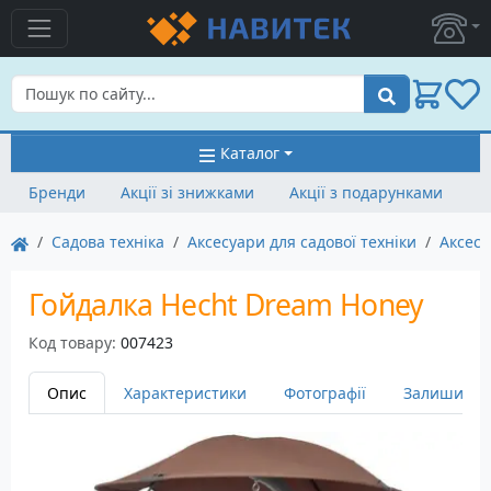
Пошук
Каталог
Бренди
Акції зі знижками
Акції з подарунками
Садова техніка
Аксесуари для садової техніки
Аксесу
Гойдалка Hecht Dream Honey
Код товару:
007423
Опис
Характеристики
Фотографії
Залишити в