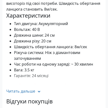
висоторіз під свої потреби. Швидкість обертання
ланцюга становить 8м/сек.
Характеристики
Тип двигуна: Акумуляторний
Вольтаж: 40 В
Довжина шини: 24 см
Довжина різу: 20 см
Швидкість обертання ланцюга: 8м/сек
Ріжуча система: Ніж з діамантовим
заточуванням
Час роботи на одному заряді: ~ 30 хвилин
Вага: 3.5 кг
Гарантія: 24 місяці
Увага: Пристрій постачається без акумуляторів та
зарядного пристрою.
Читать дальше
Відгуки покупців