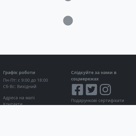
Загрузка...
Графік роботи
Слідкуйте за нами в
соцмережах
Пн-Пт: с 9:00 до 18:00
Сб-Вс: Вихідний
Адреса на мапі
Подарункові сертифікати
Контакти
Дисконтні картки
Новини
Можна розраховуватися
Особистий кабінет
Вхід в особистий кабінет