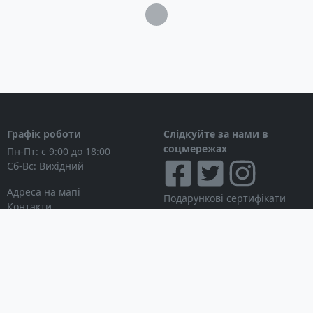
Загрузка...
Графік роботи
Слідкуйте за нами в
соцмережах
Пн-Пт: с 9:00 до 18:00
Сб-Вс: Вихідний
Адреса на мапі
Подарункові сертифікати
Контакти
Дисконтні картки
Новини
Можна розраховуватися
Особистий кабінет
Вхід в особистий кабінет
Мої замовлення
Список бажань
Інформація для покупця