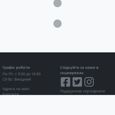
Загрузка...
Загрузка...
Графік роботи
Слідкуйте за нами в
соцмережах
Пн-Пт: с 9:00 до 18:00
Сб-Вс: Вихідний
Адреса на мапі
Подарункові сертифікати
Контакти
Дисконтні картки
Новини
Можна розраховуватися
Особистий кабінет