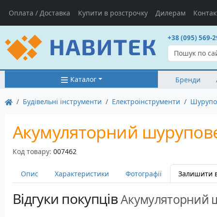
Оплата / Доставка
Купити в розстрочку
Дилерам
Контак
+38 (095) 569-2
Каталог
Бренди
Будівельні інструменти
Електроінструменти
Шурупо
Акумуляторний шурупове
Код товару:
007462
Опис
Характеристики
Фотографії
Залишити в
Відгуки покупців
Акумуляторний ш