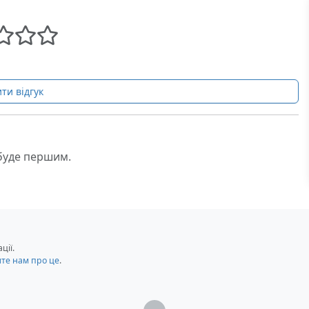
ти відгук
 буде першим.
ції.
мте нам про це
.