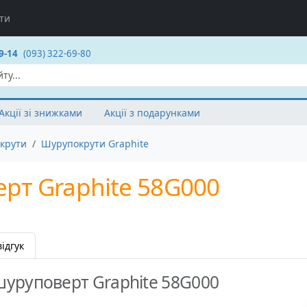
ти
9-14
(093) 322-69-80
Акції зі знижками
Акції з подарунками
крути
Шурупокрути Graphite
рт Graphite 58G000
ідгук
уруповерт Graphite 58G000