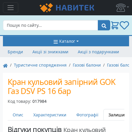
Пошук
Каталог
Бренди
Акції зі знижками
Акції з подарунками
Туристичне спорядження
Газові балони
Газові бало
Кран кульовий запірний GOK
Газ DSV PS 16 бар
Код товару:
017984
Опис
Характеристики
Фотографії
Залишити в
Відгуки покупців
Кран кульовий