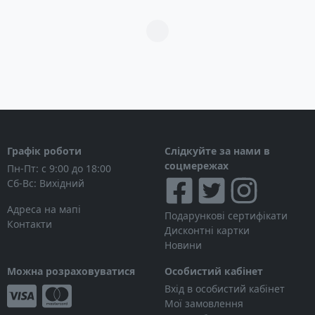
Загрузка...
Графік роботи
Слідкуйте за нами в
соцмережах
Пн-Пт: с 9:00 до 18:00
Сб-Вс: Вихідний
Адреса на мапі
Подарункові сертифікати
Контакти
Дисконтні картки
Новини
Можна розраховуватися
Особистий кабінет
Вхід в особистий кабінет
Мої замовлення