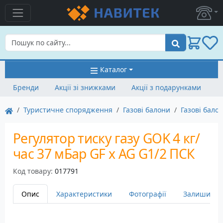
Пошук
Каталог
Бренди
Акції зі знижками
Акції з подарунками
Туристичне спорядження
Газові балони
Газові бало
Регулятор тиску газу GOK 4 кг/
час 37 мБар GF x AG G1/2 ПСК
Код товару:
017791
Опис
Характеристики
Фотографії
Залишити в