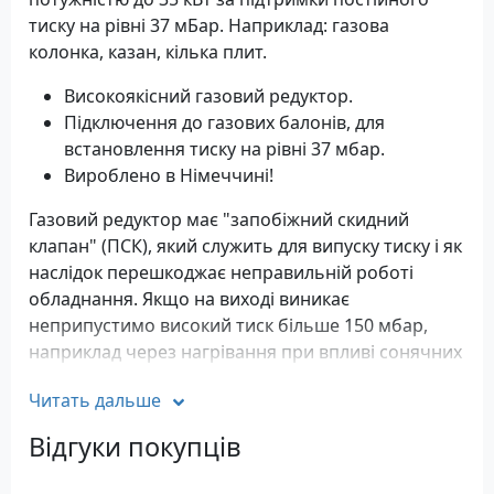
тиску на рівні 37 мБар. Наприклад: газова
колонка, казан, кілька плит.
Високоякісний газовий редуктор.
Підключення до газових балонів, для
встановлення тиску на рівні 37 мбар.
Вироблено в Німеччині!
Газовий редуктор має "запобіжний скидний
клапан" (ПСК), який служить для випуску тиску і як
наслідок перешкоджає неправильній роботі
обладнання. Якщо на виході виникає
неприпустимо високий тиск більше 150 мбар,
наприклад через нагрівання при впливі сонячних
променів. Клапан відкривається і скидає
Читать дальше
надлишки газу через вентиляційний отвір, не
допускаючи поломки обладнання, після скидання
Відгуки покупців
тиску клапан закривається, а редуктор продовжує
працювати в штатному режимі.