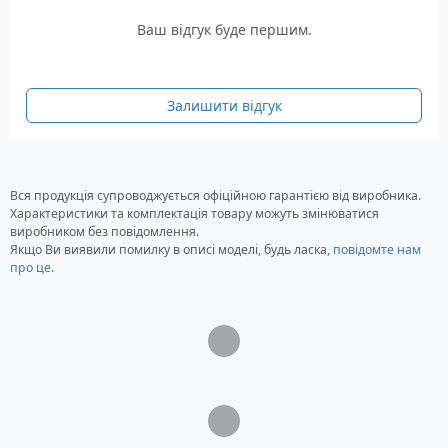
Характеристики
Ваш відгук буде першим.
Тип регулятора: низький тиск
Призначення: пропан-бутан (LPG)
Тиск на виході: 37 мбар
Залишити відгук
Тиск на вході: 1-16 Бар
Тиск спрацьовування ПСК: 150 мбар
Гарантована витрата: 4 кг/година
Тип з'єднання на вході: G.4 різьблення W 21,8
Вся продукція супроводжується офіційною гарантією від виробника.
Характеристики та комплектація товару можуть змінюватися
× 1/14-LH
виробником без повідомлення.
Тип з'єднання на виході: H.3 1/2 ліва
Якщо Ви виявили помилку в описі моделі, будь ласка,
повідомте нам
Діапазон робочих температур: -20 ° C / +50 ° C
про це
.
Загрузка...
Загрузка...