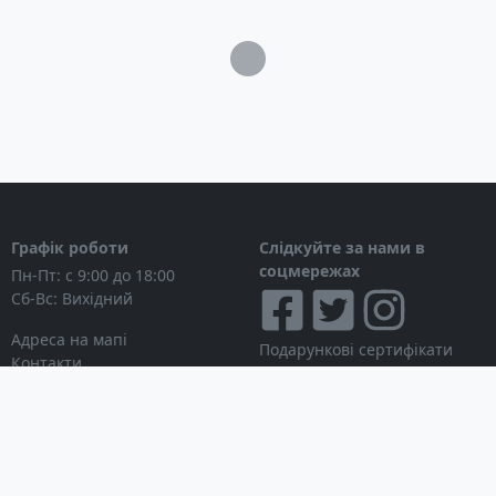
Загрузка...
Графік роботи
Слідкуйте за нами в
соцмережах
Пн-Пт: с 9:00 до 18:00
Сб-Вс: Вихідний
Адреса на мапі
Подарункові сертифікати
Контакти
Дисконтні картки
Новини
Можна розраховуватися
Особистий кабінет
Вхід в особистий кабінет
Мої замовлення