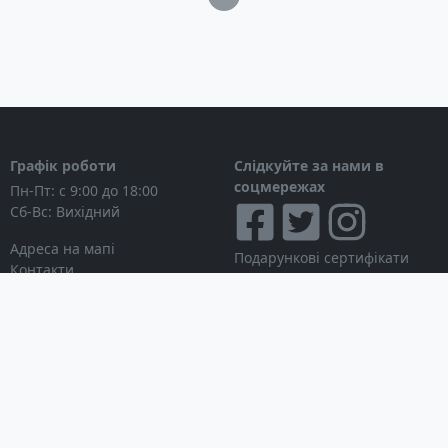
Графік роботи
Слідкуйте за нами в
соцмережах
Пн-Пт: с 9:00 до 18:00
Сб-Вс: Вихідний
Адреса на мапі
Подарункові сертифікати
Контакти
Дисконтні картки
Новини
Можна розраховуватися
Особистий кабінет
Вхід в особистий кабінет
Мої замовлення
Список бажань
Інформація для покупця
Умови використання сайту
© Інтернет-магазин