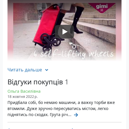
Play Video
Читать дальше
Характеристики
Відгуки покупців
1
Об'єм: 52 літри
Вантажопідйомність: до 30 кг
Ольга Василівна
Матеріал: поліестер 400D PVC
18 жовтня 2022 р.
Придбала собі, бо немаю машини, а важку торби вже
Розміри: 51 х 44 х 96 см, складена 36 x 44 x 96
втомили. Дуже зручно пересуватись містом, легко
см
піднятись по сходах. Грута річ...
Вага: 2.8 кг
Колір: зелений