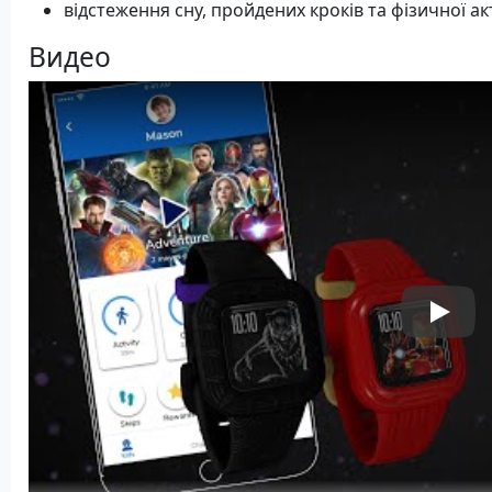
відстеження сну, пройдених кроків та фізичної ак
Видео
Play V