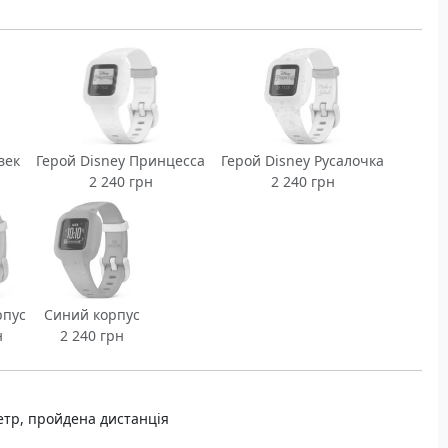
век
Герой Disney Принцесса
Герой Disney Русалочка
2 240 грн
2 240 грн
рпус
Синий корпус
н
2 240 грн
етр, пройдена дистанція