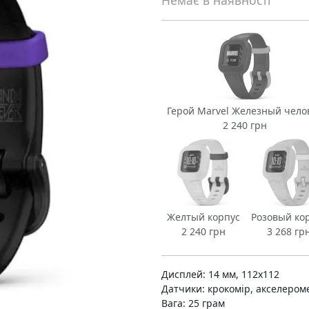
Немає в наявності
Герой Marvel Железный чело
2 240 грн
Желтый корпус
Розовый ко
2 240 грн
3 268 гр
Дисплей: 14 мм, 112x112
Датчики: крокомір, акселером
Вага: 25 грам