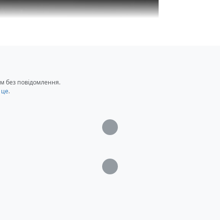
м без повідомлення.
 це
.
Загрузка...
Загрузка...
анція