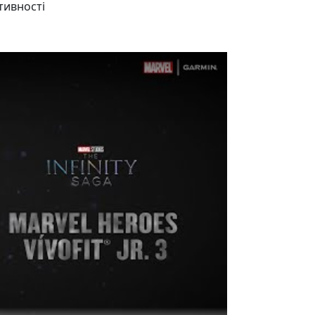
тивності
ideo