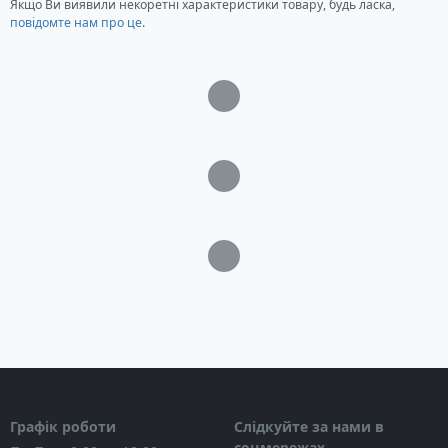
Якщо Ви виявили некоретні характеристики товару, будь ласка,
повідомте нам про це
.
Загрузка...
Загрузка...
Загрузка...
Графік роботи
Слідкуйте за нами в
соцмережах