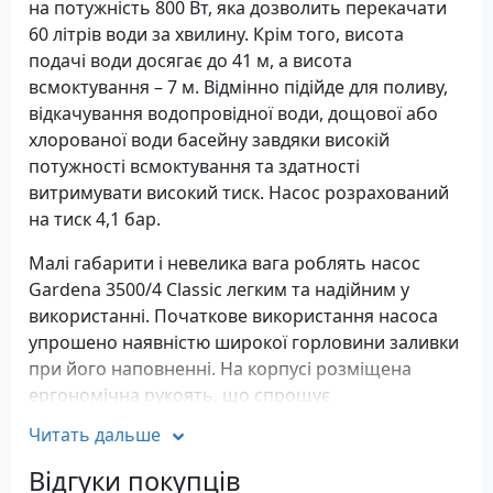
на потужність 800 Вт, яка дозволить перекачати
60 літрів води за хвилину. Крім того, висота
подачі води досягає до 41 м, а висота
всмоктування – 7 м. Відмінно підійде для поливу,
відкачування водопровідної води, дощової або
хлорованої води басейну завдяки високій
потужності всмоктування та здатності
витримувати високий тиск. Насос розрахований
на тиск 4,1 бар.
Малі габарити і невелика вага роблять насос
Gardena 3500/4 Classic легким та надійним у
використанні. Початкове використання насоса
упрошено наявністю широкої горловини заливки
при його наповненні. На корпусі розміщена
ергономічна рукоять, що спрощує
транспортування насоса. Крім того, на корпусі
Читать дальше
розміщені гумові опори, завдяки яким
покращена стійкість та досягається мінімальний
Відгуки покупців