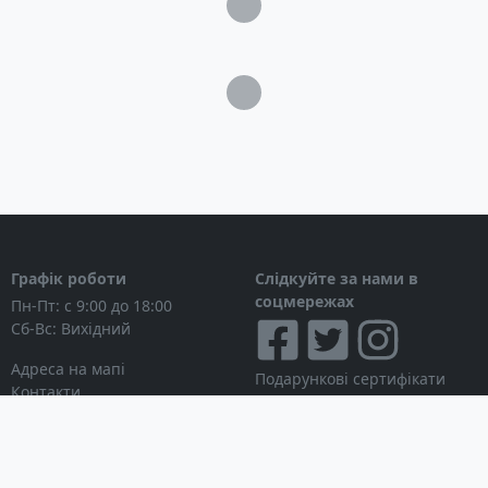
Висота подачі: 41 м
Висота всмоктування: 7 м
Довжина кабелю H07 RNF: 1,5 м
Клас електричного захисту IP X4
Загрузка...
Зручна ручка для перенесення:
Оптимізований сполучний патрубок
Вага: 7 кг
Строк гарантії: 24 місяці
Комплектація
Садовий насос
Графік роботи
Слідкуйте за нами в
Інструкція користувача
соцмережах
Пн-Пт: с 9:00 до 18:00
Сб-Вс: Вихідний
Адреса на мапі
Подарункові сертифікати
Контакти
Дисконтні картки
Новини
Можна розраховуватися
Особистий кабінет