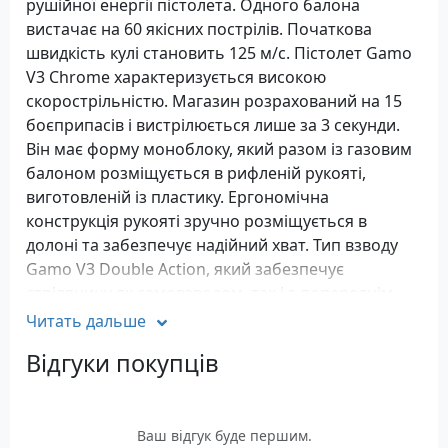
рушійної енергії пістолета. Одного балона
вистачає на 60 якісних пострілів. Початкова
швидкість кулі становить 125 м/с. Пістолет Gamo
V3 Chrome характеризується високою
скорострільністю. Магазин розрахований на 15
боєприпасів і вистрілюється лише за 3 секунди.
Він має форму моноблоку, який разом із газовим
балоном розміщується в рифленій рукояті,
виготовленій із пластику. Ергономічна
конструкція рукояті зручно розміщується в
долоні та забезпечує надійний хват. Тип взводу
Gamo V3 Double Action, який забезпечує
стрілянину як самовзводом, так і з попереднім
зведенням. Прицільні пристрої, якими
Читать дальше
оснащений пістолет - це прицільна планка і
Відгуки покупців
мушка. Мушка надійно зафіксована на стволі, а
прицільна планка може регулюватися по
горизонталі. Gamo V3 Chrome оснащений
спусковим механізмом ударного типу та ручним
Ваш відгук буде першим.