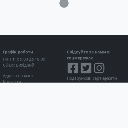
Загрузка...
Вага: 500 грам
Стандартна комплектація Gamo V3
Chrome
Пневматичний пістолет Gamo V3 Chrome
Посібник користувача
Упаковка
Графік роботи
Слідкуйте за нами в
соцмережах
Пн-Пт: с 9:00 до 18:00
Сб-Вс: Вихідний
Адреса на мапі
Подарункові сертифікати
Контакти
Дисконтні картки
Новини
Можна розраховуватися
Особистий кабінет
Вхід в особистий кабінет
Мої замовлення
Список бажань
Інформація для покупця
Умови використання сайту