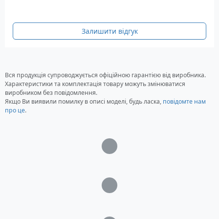
запобіжником.
Технічні характеристики пістолета
Gamo V3 Chrome
Залишити відгук
Калібр: 4,5 мм
Тип: Газобаллонна пневматика
Джерело енергії: CO2
Вся продукція супроводжується офіційною гарантією від виробника.
Початкова швидкість кулі: 125 м/с
Характеристики та комплектація товару можуть змінюватися
виробником без повідомлення.
Зарядна система: Багатозарядна
Якщо Ви виявили помилку в описі моделі, будь ласка,
повідомте нам
Тип кулі: Кульки ВВ
про це
.
Стовбур: Сталевий
Місткість магазину: 15 кульок
Прицільні пристосування: Прицільна планка
Загрузка...
та мушка
Запобіжник: Неавтоматичний
Матеріал прикладу: Пластик
Загрузка...
Система взводу/перезаряджання: Подвійна
дія
Довжина: 193 мм