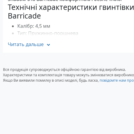
Технічні характеристики гвинтівк
Barricade
Калібр: 4,5 мм
Тип: Пружинно-поршнева
Джерело енергії: Пружина
Читать дальше
Початкова швидкість кулі: 195 м/с
Тип кулі: Свинцеві кульки
Місткість магазину: 1 куля
Тип взводу: Перелом ствола
Вся продукція супроводжується офіційною гарантією від виробника.
Характеристики та комплектація товару можуть змінюватися виробнико
Прицільні пристосування: Прицільна планка та 
Якщо Ви виявили помилку в описі моделі, будь ласка,
повідомте нам про
Стовбур: Сталевий, нарізний
Запобіжник: Неавтоматичний
Матеріал прикладу: Пластик
Загальна довжина: 1040 мм (загальна)
Вага: 2400 грам
Стандартна комплектація гвинтів
Barricade