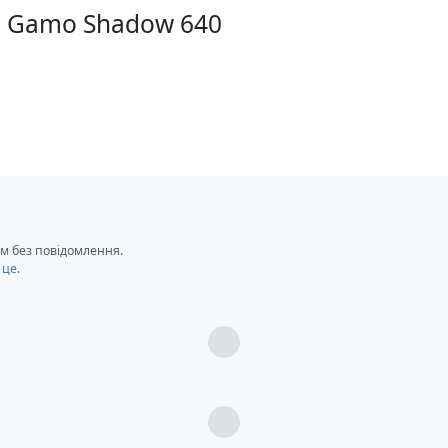
и Gamo Shadow 640
м без повідомлення.
мушка
 це
.
Загрузка...
ки Gamo Shadow 640
Загрузка...