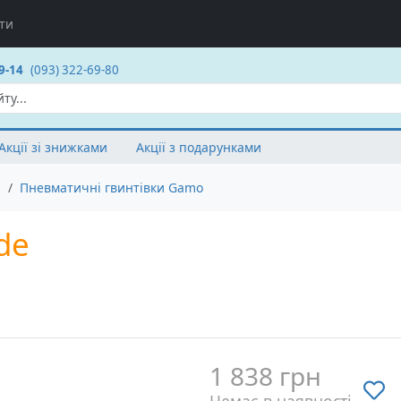
ти
9-14
(093) 322-69-80
Акції зі знижками
Акції з подарунками
и
Пневматичні гвинтівки Gamo
de
1 838 грн