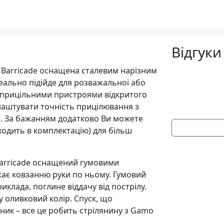
Відгуки
Barricade оснащена сталевим нарізним
деально підійде для розважальної або
а прицільними пристроями відкритого
аштувати точність прицілювання з
я. За бажанням додатково Ви можете
ходить в комплектацію) для більш
Barricade оснащений гумовими
жає ковзанню руки по ньому. Гумовий
клада, поглине віддачу від пострілу.
 оливковий колір. Спуск, що
ник – все це робить стрілянину з Gamo