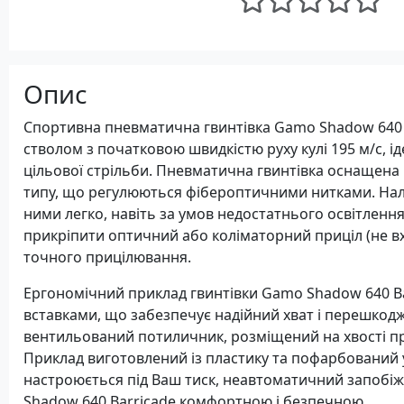
Опис
Спортивна пневматична гвинтівка Gamo Shadow 640 
стволом з початковою швидкістю руху кулі 195 м/с, і
цільової стрільби. Пневматична гвинтівка оснащен
типу, що регулюються фібероптичними нитками. Нал
ними легко, навіть за умов недостатнього освітленн
прикріпити оптичний або коліматорний приціл (не в
точного прицілювання.
Ергономічний приклад гвинтівки Gamo Shadow 640 
вставками, що забезпечує надійний хват і перешкод
вентильований потиличник, розміщений на хвості при
Приклад виготовлений із пластику та пофарбований у
настроюється під Ваш тиск, неавтоматичний запобіж
Shadow 640 Barricade комфортною і безпечною.