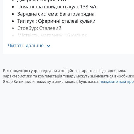
Початкова швидкість кулі: 138 м/с
Зарядна система: Багатозарядна
Тип кулі: Сферичні сталеві кульки
Стовбур: Сталевий
Місткість магазину: 16 кульок
Прицільні пристрої: Прицільна планка і регуль
Читать дальше
Запобіжник: Неавтоматичний
Матеріал рукояті: Пластик
Система взводу/перезаряджання: Автоматична
Довжина: 200 мм
Вся продукція супроводжується офіційною гарантією від виробника.
Характеристики та комплектація товару можуть змінюватися виробнико
Вага: 700 г
Якщо Ви виявили помилку в описі моделі, будь ласка,
повідомте нам про
Стандартна комплектація Gamo P-
Пневматичний пістолет Gamo P-25 Blowback
Посібник користувача
Упаковка