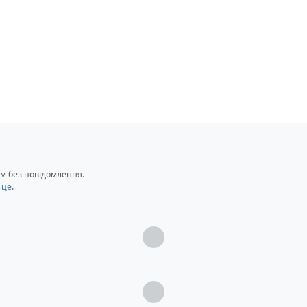
ована мушка з фібероптичними нитками
м без повідомлення.
 це
.
25 Blowback
Загрузка...
Загрузка...