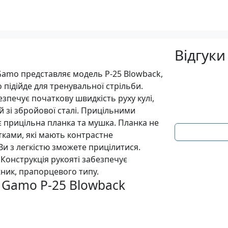
Відгуки
Gamo представляє модель P-25 Blowback,
о підійде для тренувальної стрільби.
езпечує початкову швидкість руху кулі,
й зі збройової сталі. Прицільними
 прицільна планка та мушка. Планка не
ками, які мають контрастне
Ви з легкістю зможете прицілитися.
 Конструкція рукояті забезпечує
ник, прапорцевого типу.
а Gamo P-25 Blowback