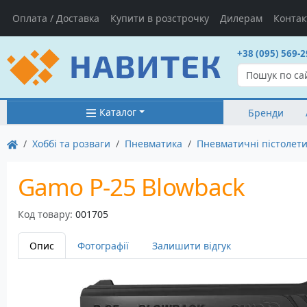
Оплата / Доставка
Купити в розстрочку
Дилерам
Контак
+38 (095) 569-2
Каталог
Бренди
Хоббі та розваги
Пневматика
Пневматичні пістолет
Gamo P-25 Blowback
Код товару:
001705
Опис
Фотографії
Залишити відгук