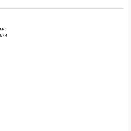
 м/с
льки