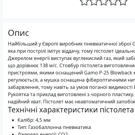
Опис
Найбільший у Європі виробник пневматичної зброї 
яка при пострілі імітує віддачу, тому пістолет ідеальн
Джерелом енергії виступає вуглекислий газ, який заб
що дорівнює 138 м/с. Стовбур пістолета виготовлени
пристроями, якими оснащений Gamo P-25 Blowback є
регулюється, а мушка оснащена фібероптичними нит
забарвлення, тому навіть за умов поганої видимості 
Рукоятка та приклад виготовлені з чорного пластику.
надійний хват. Пістолет має неавтоматичний запобіж
Технічні характеристики пістолет
Калібр: 4,5 мм
Тип: Газобаллонна пневматика
Джерело енергії: CO2