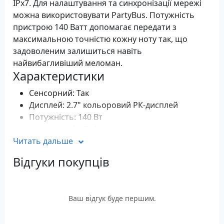
IPx7. Для налаштування та синхронізації мережі
можна використовувати PartyBus. Потужність
пристрою 140 Ватт допомагає передати з
максимальною точністю кожну ноту так, що
задоволеним залишиться навіть
найвибагливіший меломан.
Характеристики
Сенсорний: Так
Дисплей: 2.7" кольоровий РК-дисплей
Потужність: 140 Вт
Наявність Wi-Fi: Є
Читать дальше
Ступінь захисту: IPx7
Гарантія: 12 місяців
Відгуки покупців
Ваш відгук буде першим.