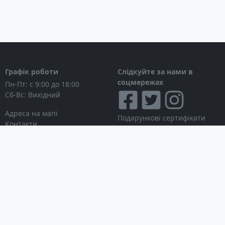
Графік роботи
Слідкуйте за нами в
соцмережах
Пн-Пт: с 9:00 до 18:00
Сб-Вс: Вихідний
Адреса на мапі
Подарункові сертифікати
Контакти
Дисконтні картки
Новини
Можна розраховуватися
Особистий кабінет
Вхід в особистий кабінет
Мої замовлення
Список бажань
Інформація для покупця
Умови використання сайту
© Інтернет-магазин
Партнерська програма
NAVITECH, 2004-2026
Робота з дилерами