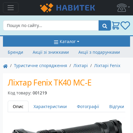
Пошук
Каталог
Бренди
Акції зі знижками
Акції з подарунками
Туристичне спорядження
Ліхтарі
Ліхтарі Fenix
Ліхтар Fenix TK40 MC-E
Код товару:
001219
Опис
Характеристики
Фотографії
Відгуки
2