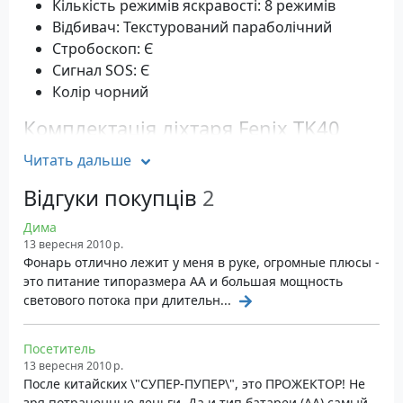
Кількість режимів яскравості: 8 режимів
Відбивач: Текстурований параболічний
Стробоскоп: Є
Сигнал SOS: Є
Колір чорний
Комплектація ліхтаря Fenix TK40
MC-E
Читать дальше
Ліхтар Fenix TK30 зі світлодіодом Cree MC-E
Відгуки покупців
2
LED
Захисний пластиковий кейс із ручками
Дима
13 вересня 2010 р.
Перекидний ремінь на плече
Фонарь отлично лежит у меня в руке, огромные плюсы -
Запасні прокладки та накладка на кнопку
это питание типоразмера АА и большая мощность
Характеристики
светового потока при длительн...
Світлодіод: Cree MC-E LED, ресурс 50 000 годин
Посетитель
Яскравість: 630 люмен
13 вересня 2010 р.
Живлення: АA 8 шт. чи АА 4 шт. (часткове
После китайских \"СУПЕР-ПУПЕР\", это ПРОЖЕКТОР! Не
завантаження касети)
зря потраченные деньги. Да и тип батареи (АА) самый