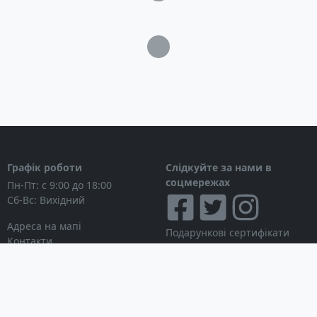
Захисний пластиковий кейс із ручками
Перекидний ремінь на плече
Запасні прокладки та накладка на кнопку
Загрузка...
Графік роботи
Слідкуйте за нами в
соцмережах
Пн-Пт: с 9:00 до 18:00
Сб-Вс: Вихідний
Адреса на мапі
Подарункові сертифікати
Контакти
Дисконтні картки
Новини
Можна розраховуватися
Особистий кабінет
Вхід в особистий кабінет