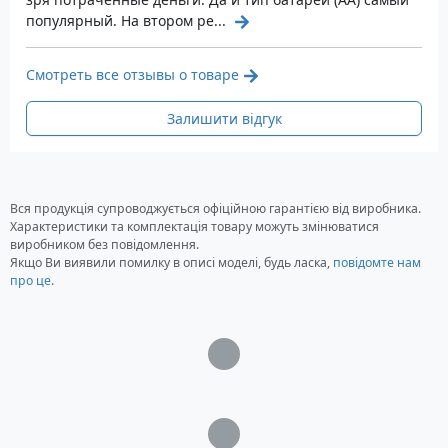
популярный. На втором ре...
Габаритні розміри: Довжина 208 мм, Діаметр
39,4 мм
Вага: 284 грам (без батарей)
Смотреть все отзывы о товаре
Матеріал: Авіаційний алюміній
Покриття корпусу: Анодування III, вищого
Залишити відгук
ступеня твердості – чорного кольору
водонепроникність: Є IPX-8 (до глибини 10
метрів)
Вся продукція супроводжується офіційною гарантією від виробника.
Кількість режимів яскравості: 8 режимів
Характеристики та комплектація товару можуть змінюватися
Відбивач: Текстурований параболічний
виробником без повідомлення.
Стробоскоп: Є
Якщо Ви виявили помилку в описі моделі, будь ласка,
повідомте нам
про це
.
Сигнал SOS: Є
Колір чорний
Комплектація ліхтаря Fenix ​​TK40
Загрузка...
MC-E
Ліхтар Fenix ​​TK30 зі світлодіодом Cree MC-E
Загрузка...
LED