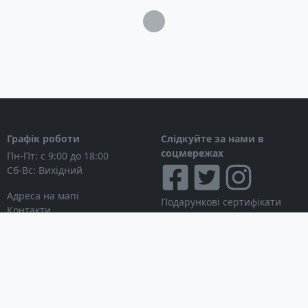
Загрузка...
Графік роботи
Слідкуйте за нами в
соцмережах
Пн-Пт: с 9:00 до 18:00
Сб-Вс: Вихідний
Адреса на мапі
Подарункові сертифікати
Контакти
Дисконтні картки
Новини
Можна розраховуватися
Особистий кабінет
Вхід в особистий кабінет
Мої замовлення
Список бажань
Інформація для покупця