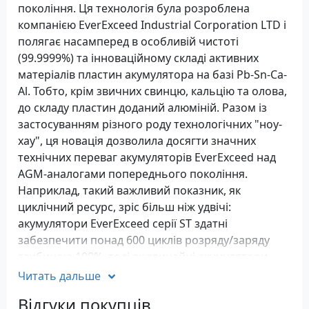
покоління. Ця технологія була розроблена
компанією EverExceed Industrial Corporation LTD і
полягає насамперед в особливій чистоті
(99.9999%) та інноваційному складі активних
матеріалів пластин акумулятора на базі Pb-Sn-Ca-
Аl. Тобто, крім звичних свинцю, кальцію та олова,
до складу пластин доданий алюміній. Разом із
застосуванням різного роду технологічних "ноу-
хау", ця новація дозволила досягти значних
технічних переваг акумуляторів EverExceed над
AGM-аналогами попереднього покоління.
Наприклад, такий важливий показник, як
циклічний ресурс, зріс більш ніж удвічі:
акумулятори EverExceed серії ST здатні
забезпечити понад 600 циклів розряду/заряду
глибиною 100%, тоді як звичайні акумулятори
AGM - в середньому 180-220 циклів!
Читать дальше
Крім того, при виробництві пластин для
Відгуки покупців