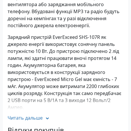
вентилятора або заряджання мобільного
телефону. Вбудовані функції MP3 та радіо будуть
доречні на кемпінгах та у разі відключення
постійного джерела електроенергії.
Зарядний пристрій EverExceed SHS-107R як
джерело енергії використовує сонячну панель
потужністю 10 Вт. До пристрою підключено 2 лід
лампи, які здатні працювати вночі протягом 14
годин. Акумуляторна батарея, яка
використовується в конструкції зарядного
пристрою - EverExceed Micro Gel має ємність - 7
мАг. Акумулятор може витримати 2200 глибоких
циклів розряду. Конструкція так само передбачає
2 USB порти на 5 В/1А та 3 виходи 12 Вольт/2
Ампер.
Читать дальше
Особливості зарядного пристрою
EverExceed SHS-107R
Відгуки покупців