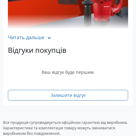
Play Video
Читать дальше
Характеристики
Відгуки покупців
Живлення: Мережа
Потужність: 1250 Вт
Сила удару: 3.5 Дж
Кількість оборотів: До 800 об/хв
Ваш відгук буде першим.
Кількість ударів: До 43000 уд/хв
Патрон: SDS-Plus
Діаметр свердління: Бетон - 32 мм
Залишити відгук
Вага: 10.5 кг
Гарантія: 24 місяці
Комплектація
Вся продукція супроводжується офіційною гарантією від виробника.
Характеристики та комплектація товару можуть змінюватися
перфоратор
виробником без повідомлення.