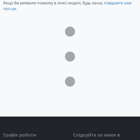
Свердла та долота - 12 шт.
Якщо Ви виявили помилку в описі моделі, будь ласка,
повідомте нам
про це
.
Плоске зубило 250 мм
Гостро долото 250 мм
Додаткова рукоятка
Глибомер
Загрузка...
Свердло Ø 68 мм
Додаткове мастило
Захист від пилу
Загрузка...
Пластиковий кейс
Загрузка...
Графік роботи
Слідкуйте за нами в