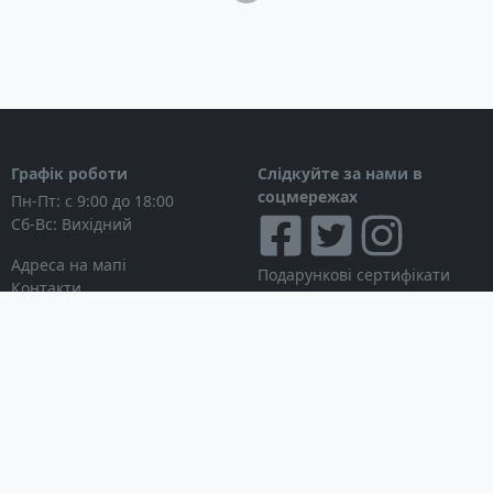
Кількість каналів GPS приймача: 64
RAM: 128 Гб
Тип батарей: вбудована, літій-іонна 1600 мАг
Тривалість роботи від батарей: 3 години
Розміри: - x - x - см
Вага: - грам
Водонепроникність: Ні
Графік роботи
Слідкуйте за нами в
соцмережах
Пн-Пт: с 9:00 до 18:00
Картографія
Сб-Вс: Вихідний
Попередньо: Є
Базова карта: Світ
Адреса на мапі
Подарункові сертифікати
Контакти
Мапа України: Є
Дисконтні картки
Карта Європи: Ні
Новини
Можливість завантаження додаткових
Можна розраховуватися
Особистий кабінет
карток: Є
Вхід в особистий кабінет
Можливості підключення
Мої замовлення
Список бажань
Інформація для покупця
Bluetooth вільні руки: Є
Умови використання сайту
Bluetooth передача даних: Ні
© Інтернет-магазин
Партнерська програма