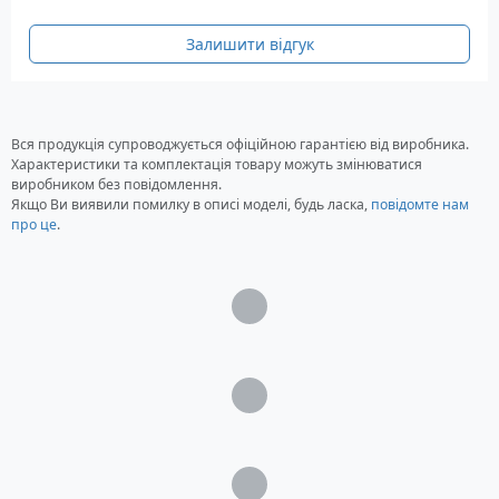
3D.
Залишити відгук
Додаткові можливості
Відтворення музики MP3 та відео MPEG4,
перегляд фотографій.
Характеристики
Вся продукція супроводжується офіційною гарантією від виробника.
Характеристики та комплектація товару можуть змінюватися
Екран
виробником без повідомлення.
Якщо Ви виявили помилку в описі моделі, будь ласка,
повідомте нам
Розмір по діагоналі: 6" (15,2 см)
про це
.
Роздільна здатність: 800 x 600 пікселів
Колір: TFT, повнокольоровий, біле
підсвічування
Широкоформатний: Так
Сенсорний екран: Є
Управління Multi-Touch: Ні
Апаратне забезпечення
GPS чіпсет: Mediatek MT3351
Швидкість процесора: 468 МГц