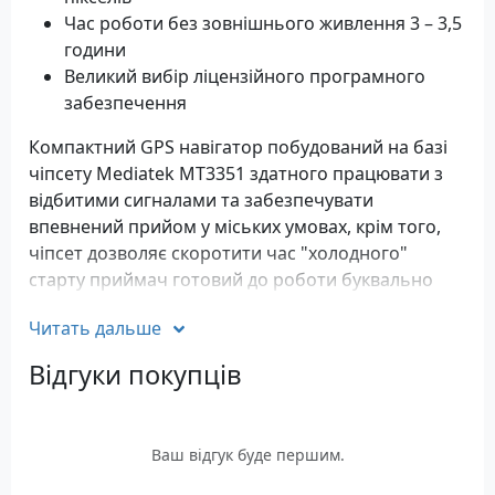
Час роботи без зовнішнього живлення 3 – 3,5
години
Великий вибір ліцензійного програмного
забезпечення
Компактний GPS навігатор побудований на базі
чіпсету Mediatek MT3351 здатного працювати з
відбитими сигналами та забезпечувати
впевнений прийом у міських умовах, крім того,
чіпсет дозволяє скоротити час "холодного"
старту приймач готовий до роботи буквально
протягом лічені секунди.
Читать дальше
Навігаційні можливості
Відгуки покупців
Відображення поточного розташування на карті,
пошук за адресою або назвою об'єкта,
автоматичне прокладання маршрутів, голосові
Ваш відгук буде першим.
підказки під час руху по маршруту, розміщення
закладок на карті. Відображення карти в режимі