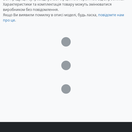
Магнітний зарядний кабель 360°
Характеристики та комплектація товару можуть змінюватися
Термостійкий дорожній чохол
виробником без повідомлення.
Жорсткий чохол для зберігання
Якщо Ви виявили помилку в описі моделі, будь ласка,
повідомте нам
про це
.
Інструкція
Гарантійний талон
Загрузка...
Загрузка...
Загрузка...