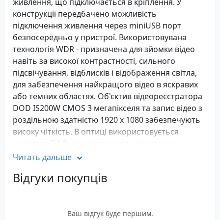
живлення, що підключається в кріплення. У
конструкції передбачено можливість
підключення живлення через miniUSB порт
безпосередньо у пристрої. Використовувана
технологія WDR - призначена для зйомки відео
навіть за високої контрастності, сильного
підсвічування, відблисків і відображення світла,
для забезпечення найкращого відео в яскравих
або темних областях. Об'єктив відеореєстратора
DOD IS200W CMOS 3 мегапікселя та запис відео з
роздільною здатністю 1920 х 1080 забезпечують
високу чіткість. В оптиці використовується
апертура F 1.8, яка здатна при незначному
освітленні знімати відео відмінної якості в будь-
Читать дальше
яких умовах. Функція 3DNR – придушення шумів,
Відгуки покупців
що виникають при недостатньому освітленні.
Вона забезпечує чисте та природне зображення.
Реєстратор DOD IS200W оснащений G-сенсором,
системою автоматичного захисту відеофайлів
Ваш відгук буде першим.