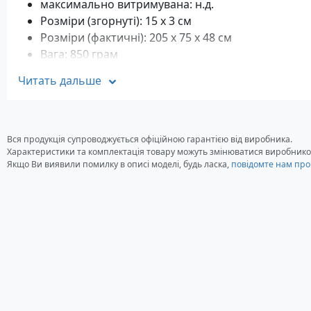
максимально витримувана: н.д.
Розміри (згорнуті): 15 х 3 см
Розміри (фактичні): 205 х 75 х 48 см
Вага: 850 грам
Комплектація
Читать дальше
Спальний мішок Deuter Two Face
компресійний чохол
Вся продукція супроводжується офіційною гарантією від виробника.
Характеристики та комплектація товару можуть змінюватися виробнико
Якщо Ви виявили помилку в описі моделі, будь ласка,
повідомте нам про