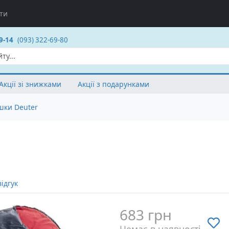
ти
9-14
(093) 322-69-80
Акції зі знижками
Акції з подарунками
шки Deuter
ідгук
683 грн