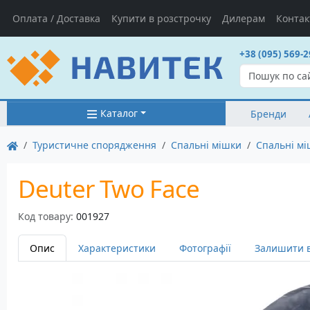
Оплата / Доставка
Купити в розстрочку
Дилерам
Контак
+38 (095) 569-2
Каталог
Бренди
Туристичне спорядження
Спальні мішки
Спальні мі
Deuter Two Face
Код товару:
001927
Опис
Характеристики
Фотографії
Залишити в