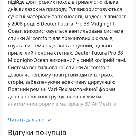
підійде для гірських походів тривалістю кілька
днів вилазок на природу. Тут використовуються
сучасні матеріали та технології, модель з'явилася
у 2008 році. В Deuter Futura Pro 38 Midgnight-
Ocean використовується вентильована система
спинки Aircomfort для трекінгових рюкзаків,
гнучка система підвіски та зручний, щільно
прилеглий пояс на стегнах. Deuter Futura Pro 38
Midgnight-Ocean виконаний у синій колірній гамі.
Система вентильованої спинки Aircomfort
дозволяє теплому повітрі виходити із трьох
сторін, забезпечуючи ефективну циркуляцію.
Поясний ремінь Vari Flex анатомічної форми
двошарової конструкції, плечові лямки
анатомічної форми з матеріалу 3D AirMesh із
регуляторами навантаження забезпечать
комфорт під час носіння. У Deuter Futura Pro 38
Читать дальше
Midgnight-Ocean передбачено кілька відсіків для
Відгуки покупців
зберігання речей – внутрішня кишеня для цінних