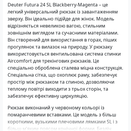
Deuter Futura 24 SL Blackberry-Magenta – це
легкий універсальний рюкзак із завантаженням
зверху. Він ідеально підійде для жінок. Модель
відрізняється невеликою вагою, стильним
зовнішнім виглядом та сучасними матеріалами.
Він створений для використання в горах, піших
прогулянок та вилазок на природу. У рюкзаку
використовується вентильована система спинки
Aircomfort для трекінгових рюкзаків. Це
спеціально оброблена сталева міцна конструкція.
Спеціальна сітка, що охоплює раму, забезпечує
простір між рюкзаком та спиною, дозволяючи
теплому повітрі виходити з трьох сторін, та
забезпечує ефективну циркуляцію.
Рюкзак виконаний у червоному кольорі із
помаранчевими вставками. Це модель з більш
короткими, вузькими плечовими лямками SL і з
більш м'яким поясом конічної форми. Безліч