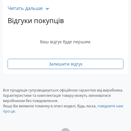
кишень та непогана місткість дозволять взяти з
Читать дальше
собою всі необхідні речі для комфортного
відпочинку на природі.
Відгуки покупців
Характеристики
Матеріал: Super-Polytex / Ripstop 210
Ваш відгук буде першим.
Об'єм: 24 3 л
Розмір: 58х33х20 см
Вага: 1,5 кг
Система підвіски Aircomfort
Залишити відгук
Настегнаний пояс анатомічної форми з
м'якою підкладкою із двошарового
поропласту
Вся продукція супроводжується офіційною гарантією від виробника.
Застібка Pull-Forward (з затягуванням вперед)
Характеристики та комплектація товару можуть змінюватися
полегшує регулювання поясу
виробником без повідомлення.
Нагрудний ремінь
Якщо Ви виявили помилку в описі моделі, будь ласка,
повідомте нам
про це
.
Кишеня для дрібних речей у поясі на стегнах
Плечові лямки анатомічної форми із сітки
MeshTex зі стабілізуючими ременями