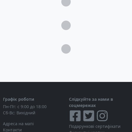
Бічні кишені зі складками
Кишеня у верхньому клапані
Передня кишеня на блискавці
Дві бічні сітчасті кишені
Нижнє відділення зі знімною розділювальною
перегородкою
Відділення для мокрого одягу
Петлі для телескопічних палиць та льодових
інструментів
Петлі на верхньому клапані для кріплення
додаткового спорядження
Чохол від дощу
Сумісність із питною системою на 3 л
Табличка SOS
Графік роботи
Слідкуйте за нами в
соцмережах
Пн-Пт: с 9:00 до 18:00
Сб-Вс: Вихідний
Адреса на мапі
Подарункові сертифікати
Контакти