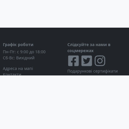
Спальний мішок Deuter Exosphere -8°SL
компресійний чохол
Графік роботи
Слідкуйте за нами в
соцмережах
Пн-Пт: с 9:00 до 18:00
Сб-Вс: Вихідний
Адреса на мапі
Подарункові сертифікати
Контакти
Дисконтні картки
Новини
Можна розраховуватися
Особистий кабінет
Вхід в особистий кабінет
Мої замовлення
Список бажань
Інформація для покупця
Умови використання сайту
© Інтернет-магазин
Партнерська програма