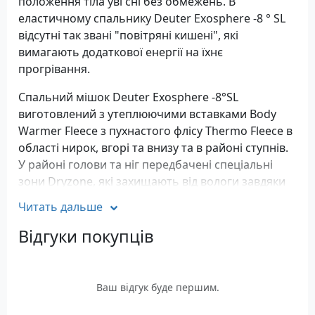
положення тіла уві сні без обмежень. В
еластичному спальнику Deuter Exosphere -8 ° SL
відсутні так звані "повітряні кишені", які
вимагають додаткової енергії на їхнє
прогрівання.
Спальний мішок Deuter Exosphere -8°SL
виготовлений з утеплюючими вставками Body
Warmer Fleece з пухнастого флісу Thermo Fleece в
області нирок, вгорі та внизу та в районі ступнів.
У районі голови та ніг передбачені спеціальні
зони Dryzone, які захищають від вологи завдяки
водовідштовхувальному зовнішньому шару. Крім
Читать дальше
того, в районі ступнів ніг передбачено
додатковий шар утеплювача. Комір утеплювач
Відгуки покупців
забезпечить додатковий комфорт. Ідеальна
теплоізоляція досягається за рахунок утеплення
швів та застібок-блискавок, а також завдяки
Ваш відгук буде першим.
складній каскадній конструкції утеплювача. Цінні