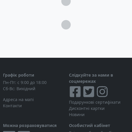
Загрузка...
Петлі для льодоруба
Грудна стяжка
компресійні ремені
Двошарове дно
Загрузка...
Сумісність із питною системою на 2 або 3
літри
Чохол від дощу
Табличка зі знаками SOS
Графік роботи
Слідкуйте за нами в
соцмережах
Пн-Пт: с 9:00 до 18:00
Сб-Вс: Вихідний
Адреса на мапі
Подарункові сертифікати
Контакти
Дисконтні картки
Новини
Можна розраховуватися
Особистий кабінет