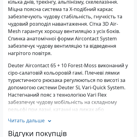
кілька днів, трекінгу, альпінізму, скелелазіння.
Міцна поясна система та Х-подібний каркас
забезпечують чудову стабільність, гнучкість та
чудовий розподіл навантаження. Сітка 3D Air-
Mesh гарантує хорошу вентиляцію з усіх боків.
Спинка анатомічної форми Aircontact System
забезпечує чудову вентиляцію та відведення
нагрітого повітря.
Deuter Aircontact 65 + 10 Forest-Moss виконаний у
сіро-салатовій кольоровій гамі. Плечеві лямки
туристичного рюкзака регулюються по висоті за
допомогою системи Deuter SL Vari-Quick System.
Настегнаний пояс з технологією Vari Flex
забезпечує чудову мобільність на складному
рельєфі при лазні, катанні на лижах або
високогірних походах. Deuter Aircontact 65 + 10
Читать дальше
Forest-Moss забезпечить Вам комфортне носіння
в найскладніших умовах, а великий об'єм рюкзака
Відгуки покупців