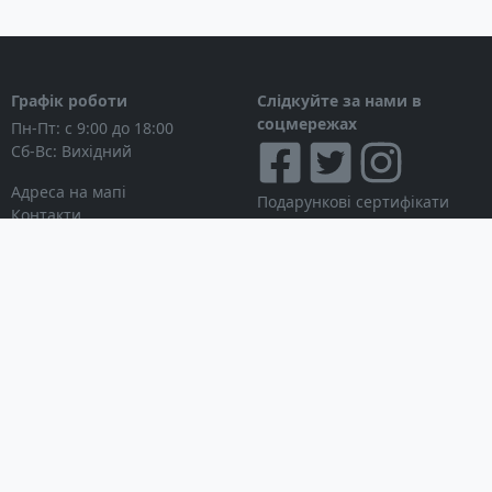
Графік роботи
Слідкуйте за нами в
соцмережах
Пн-Пт: с 9:00 до 18:00
Сб-Вс: Вихідний
Адреса на мапі
Подарункові сертифікати
Контакти
Дисконтні картки
Новини
Можна розраховуватися
Особистий кабінет
Вхід в особистий кабінет
Мої замовлення
Список бажань
Інформація для покупця
Умови використання сайту
© Інтернет-магазин
Партнерська програма
NAVITECH, 2004-2026
Робота з дилерами