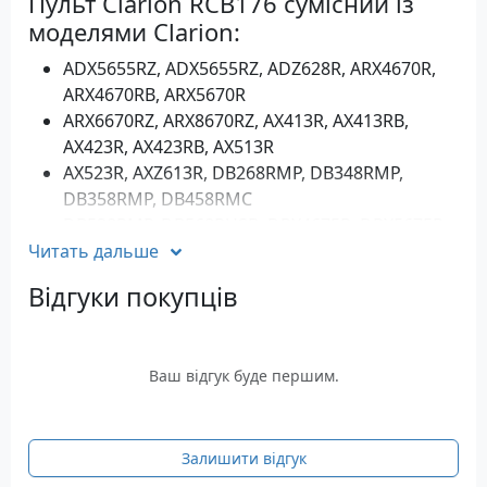
Пульт Clarion RCB176 сумісний із
моделями Clarion:
ADX5655RZ, ADX5655RZ, ADZ628R, ARX4670R,
ARX4670RB, ARX5670R
ARX6670RZ, ARX8670RZ, AX413R, AX413RB,
AX423R, AX423RB, AX513R
AX523R, AXZ613R, DB268RMP, DB348RMP,
DB358RMP, DB458RMC
DB538RMP, DB568RUSB, DRX4675R, DRX5675R,
Читать дальше
DRX6675RZ, DRX8675RZ
DRX960RZ, DX418R, DX518R, DXZ368RMP,
Відгуки покупців
DXZ378RMP, DXZ428R
DXZ438R, DXZ448R, DXZ468RMP, DXZ528R,
DXZ538R, DXZ548RMP
Ваш відгук буде першим.
DXZ558RMP, DXZ578RUSB, DXZ618R,
DXZ638RMP, DXZ648RMP, DXZ658RMP
DXZ668RMP, DXZ718R, DXZ728R, DXZ738RMP,
DXZ748RMP, DXZ758RMC
Залишити відгук
DXZ768RMP, DXZ778RUSB, DXZ818RMP,