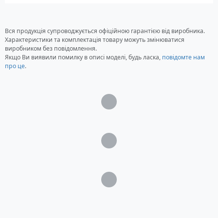
DXZ828R, DXZ838RMP, DXZ848RMC
DXZ858RMP, DXZ868RMP, DXZ928R, DXZ938R,
Вся продукція супроводжується офіційною гарантією від виробника.
DXZ948RMP, DXZ958RMC
Характеристики та комплектація товару можуть змінюватися
Honda 828TA, MRX4675R, MRX8675RZ, MX418R,
виробником без повідомлення.
MXZ718R, WXZ468RMP
Якщо Ви виявили помилку в описі моделі, будь ласка,
повідомте нам
про це
.
Загрузка...
Загрузка...
Загрузка...