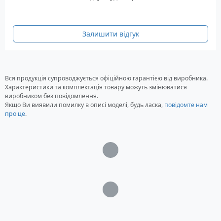
моделями Clarion:
CLRM109
Залишити відгук
CLRCMV1
CLRCMD6
CLRM309
Вся продукція супроводжується офіційною гарантією від виробника.
Характеристики та комплектація товару можуть змінюватися
виробником без повідомлення.
Якщо Ви виявили помилку в описі моделі, будь ласка,
повідомте нам
про це
.
Загрузка...
Загрузка...