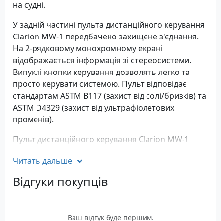
на судні.
У задній частині пульта дистанційного керування
Clarion MW-1 передбачено захищене з'єднання.
На 2-рядковому монохромному екрані
відображається інформація зі стереосистеми.
Випуклі кнопки керування дозволять легко та
просто керувати системою. Пульт відповідає
стандартам ASTM B117 (захист від солі/бризків) та
ASTM D4329 (захист від ультрафіолетових
променів).
Пульт дистанційного керування Clarion MW-1
оснащений кабелем довжиною 30 см. Додатково
Читать дальше
можна придбати подовжувальний кабель
довжиною 7.62 м. Ви можете встановити до 3
Відгуки покупців
пультів на судні, підключених до однієї
розважальної системи
Пульт Clarion MW-1 сумісний із
Ваш відгук буде першим.