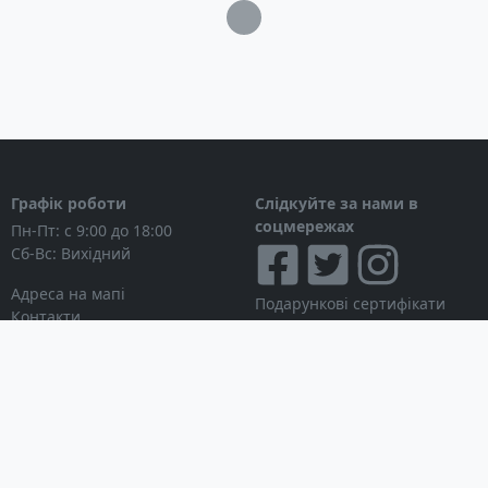
Загрузка...
Графік роботи
Слідкуйте за нами в
соцмережах
Пн-Пт: с 9:00 до 18:00
Сб-Вс: Вихідний
Адреса на мапі
Подарункові сертифікати
Контакти
Дисконтні картки
Новини
Можна розраховуватися
Особистий кабінет
Вхід в особистий кабінет
Мої замовлення
Список бажань
Інформація для покупця