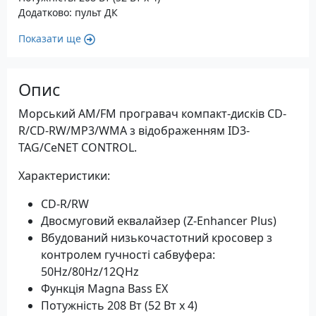
Додатково: пульт ДК
Показати ще
Опис
Морський AM/FM програвач компакт-дисків CD-
R/CD-RW/MP3/WMA з відображенням ID3-
TAG/CeNET CONTROL.
Характеристики:
CD-R/RW
Двосмуговий еквалайзер (Z-Enhancer Plus)
Вбудований низькочастотний кросовер з
контролем гучності сабвуфера:
50Hz/80Hz/12QHz
Функція Magna Bass EX
Потужність 208 Вт (52 Вт x 4)