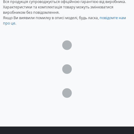
Вся продукція супроводжується офіційною гарантією від виробника.
дистанційного керування (Clarion CMRC1-SB,
Характеристики та комплектація товару можуть змінюватися
Clarion CMRC2-SB)
виробником без повідомлення.
Якщо Ви виявили помилку в описі моделі, будь ласка,
повідомте нам
про це
.
Загрузка...
Загрузка...
Загрузка...