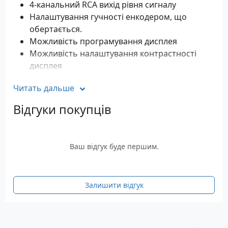
4-канальний RCA вихід рівня сигналу
Налаштування гучності енкодером, що
обертається.
Можливість програмування дисплея
Можливість налаштування контрастності
дисплея
Знімна лицьова панель
Читать дальше
функція Pengal Z PCS
CD та титри радіостанцій
Відгуки покупців
Радіо Magi-Tune+ з 18FM/6AM
налаштуваннями
Функція CeNET Control опцій: TV тюнер, DVD
Ваш відгук буде першим.
чейнджер та 6-дисковий CD чейнджер,
супутникове ТБ, радіо
Функція iPod Control (необхідний
Залишити відгук
EA125B/CeNET iPod Interface)
Adjustable AUX In
У комплекті ДК Clarion RCB176
Сумісний з додатковим провідним пультом