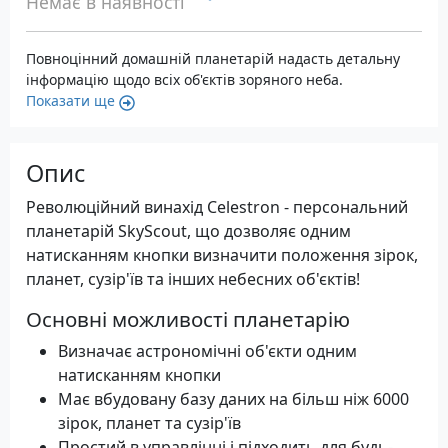
Немає в наявності
Повноцінний домашній планетарій надасть детальну
інформацію щодо всіх об'єктів зоряного неба.
Показати ще
Опис
Революційний винахід Celestron - персональний
планетарій SkyScout, що дозволяє одним
натисканням кнопки визначити положення зірок,
планет, сузір'їв та інших небесних об'єктів!
Основні можливості планетарію
Визначає астрономічні об'єкти одним
натисканням кнопки
Має вбудовану базу даних на більш ніж 6000
зірок, планет та сузір'їв
Простий в управлінні і підходить для будь-