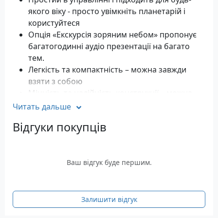
якого віку - просто увімкніть планетарій і
користуйтеся
Опція «Екскурсія зоряним небом» пропонує
багатогодинні аудіо презентації на багато
тем.
Легкість та компактність – можна завжди
взяти з собою
Міцність та надійність конструкції – можна
використовувати в будь-яких умовах
Читать дальше
Можливість поновлення бази даних новими
Відгуки покупців
об'єктами, кометами тощо.
Вбудована система допомоги
Персональний планетарій Celestron SkyScout
Ваш відгук буде першим.
повністю русифікований і принесе справжнє
задоволення справжньому любителю астрономії.
Залишити відгук
тексти перекладені професійними
астрономами Державного Астрономічного