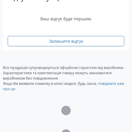
Окуляр 25 мм (81х), 1,25"
Діагональне дзеркало 1,25"
Ваш відгук буде першим.
Шукач StarPointer
Сталевий штатив із широтною платформою
Кабель для з'єднання з комп'ютером
Залишити відгук
Гумові підп'ятники для настільних
спостережень
Програма Sky™ Level 1 та NexRemote на CD
Вся продукція супроводжується офіційною гарантією від виробника.
Характеристики та комплектація товару можуть змінюватися
виробником без повідомлення.
Якщо Ви виявили помилку в описі моделі, будь ласка,
повідомте нам
про це
.
Загрузка...