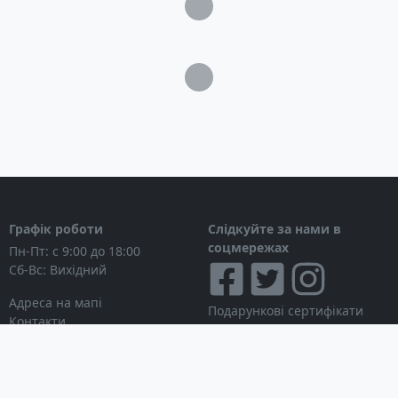
Загрузка...
Загрузка...
Графік роботи
Слідкуйте за нами в
соцмережах
Пн-Пт: с 9:00 до 18:00
Сб-Вс: Вихідний
Адреса на мапі
Подарункові сертифікати
Контакти
Дисконтні картки
Новини
Можна розраховуватися
Особистий кабінет