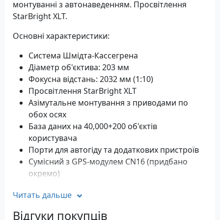
монтуванні з автонаведенням. Просвітлення
StarBright XLT.
Основні характеристики:
Система Шмідта-Кассегрена
Діаметр об'єктива: 203 мм
Фокусна відстань: 2032 мм (1:10)
Просвітлення StarBright XLT
Азімутальне монтування з приводами по
обох осях
База даних на 40,000+200 об'єктів
користувача
Порти для автогіду та додаткових пристроїв
Сумісний з GPS-модулем CN16 (придбано
окремо)
швидкість наведення до 6°/с
Читать дальше
Вага: 10,9 кг (без штатива)
Відгуки покупців
Стандартна комплектація NexStar 8 SE