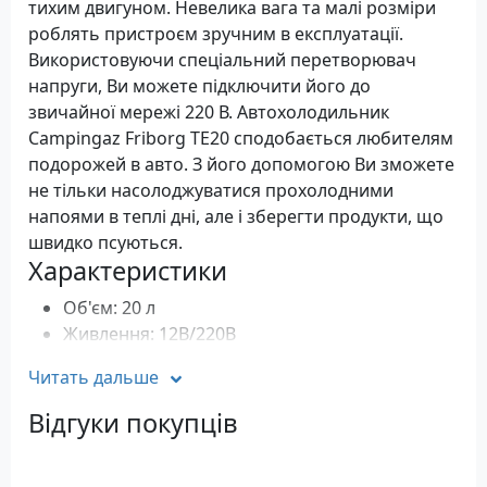
тихим двигуном. Невелика вага та малі розміри
роблять пристроєм зручним в експлуатації.
Використовуючи спеціальний перетворювач
напруги, Ви можете підключити його до
звичайної мережі 220 В. Автохолодильник
Campingaz Friborg TE20 сподобається любителям
подорожей в авто. З його допомогою Ви зможете
не тільки насолоджуватися прохолодними
напоями в теплі дні, але і зберегти продукти, що
швидко псуються.
Характеристики
Об'єм: 20 л
Живлення: 12В/220В
Максимальне нагрівання: на 65 °C
Читать дальше
Максимальне охолодження: на 22 °C нижче
температури навколишнього середовища
Відгуки покупців
Колір білий
Розміри: 51.5x43x34 см