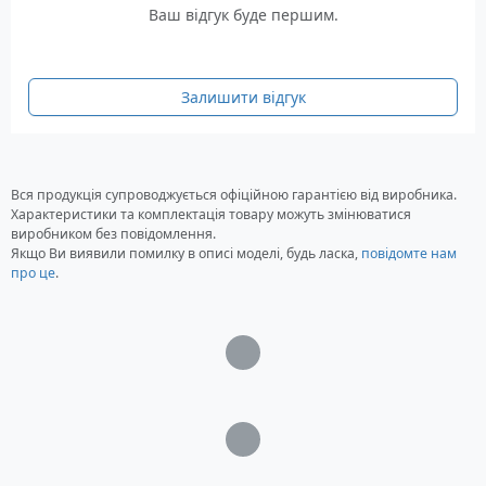
Вага: 7 кг
Ваш відгук буде першим.
Комплектація Campingaz Friborg
TE20
Залишити відгук
Автохолодильник Campingaz Friborg TE20
Полички та комірки для дверей
Вся продукція супроводжується офіційною гарантією від виробника.
Характеристики та комплектація товару можуть змінюватися
виробником без повідомлення.
Якщо Ви виявили помилку в описі моделі, будь ласка,
повідомте нам
про це
.
Загрузка...
Загрузка...