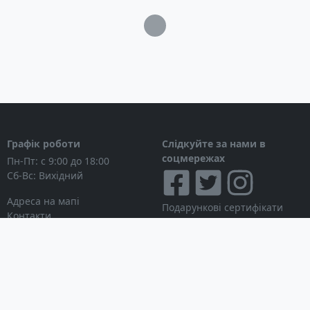
Загрузка...
Графік роботи
Слідкуйте за нами в
соцмережах
Пн-Пт: с 9:00 до 18:00
Сб-Вс: Вихідний
Адреса на мапі
Подарункові сертифікати
Контакти
Дисконтні картки
Новини
Можна розраховуватися
Особистий кабінет
Вхід в особистий кабінет
Мої замовлення
Список бажань