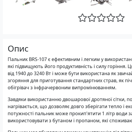
Опис
Пальник BRS-107 є ефективним і легким у використан
які підвищують його продуктивність і силу горіння. 
від 1940 до 3240 Вт і може бути використана як зви
згоряння для приготування стандартних страв, як пі
обігрівач з інфрачервоним випромінюванням.
Завдяки використанню двошарової дротяної сітки, п
нагрівається, що дозволяє довго зберігати тепло і 
потужності пальник може прокип'ятити 1 літр води з
використовувати з бутаном і пропаном, які споживают