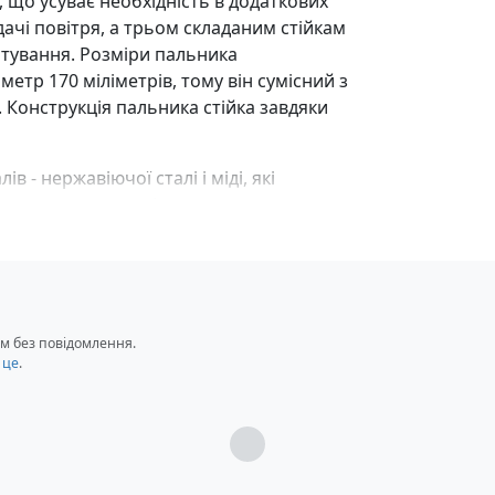
, що усуває необхідність в додаткових
дачі повітря, а трьом складаним стійкам
 готування. Розміри пальника
метр 170 міліметрів, тому він сумісний з
. Конструкція пальника стійка завдяки
в - нержавіючої сталі і міді, які
може виникнути під час
також не піддаються окисленню і корозії,
ї вологості і не хвилюватися за його
лотами.
м без повідомлення.
 це
.
Загрузка...