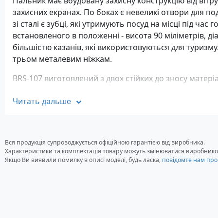
Пальник має вбудовану захисну конструкцію від вітру
захисних екранах. По боках є невеликі отвори для по
зі сталі є зубці, які утримують посуд на місці під час
встановленого в положенні - висота 90 міліметрів, діа
більшістю казанів, які використовуються для туризму
трьом металевим ніжкам.
BRS-107 виготовлений з двох стійких до зносу матеріалі
захищають його від ударів і механічного впливу, що 
Читать дальше
транспортування або падіння з висоти. Ці матеріали 
тому пальник можна використовувати в умовах високо
працездатність і зовнішній вигляд при контакті з кис
Характеристики
Вся продукція супроводжується офіційною гарантією від виробника.
Характеристики та комплектація товару можуть змінюватися виробнико
Паливо: газ
Якщо Ви виявили помилку в описі моделі, будь ласка,
повідомте нам про
Потужність: 1940 - 3240 Ватт
Витрата палива: 140 г/год
Розміри: 170 x 90 мм, складений 80 x 90 мм
Вага: 240 грам
Гарантія: 12 місяців