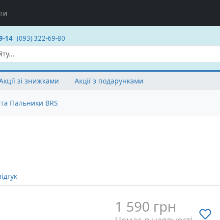
ти
9-14
(093) 322-69-80
Акції зі знижками
Акції з подарунками
 та Пальники BRS
ідгук
1 590 грн