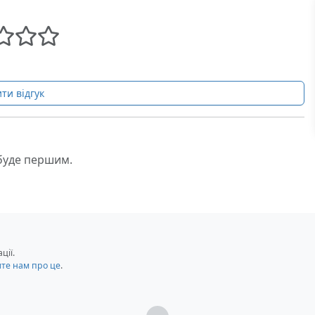
ти відгук
 буде першим.
ції.
мте нам про це
.
Загрузка...