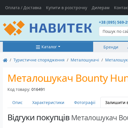
Оплата / Доставка
Купити в розстрочку
Дилерам
Контак
+38 (095) 569-2
Каталог
Бренди
Туристичне спорядження
Металошукачі
Металошука
Металошукач Bounty Hunt
Код товару:
016491
Опис
Характеристики
Фотографії
Залишити в
Відгуки покупців
Металошукач Boun