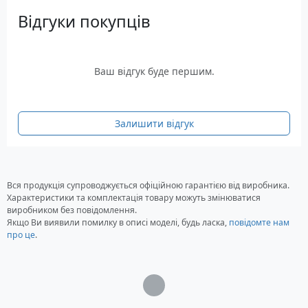
Батарейки 4 х ААА
Відгуки покупців
Інструкція
Гарантійний талон
Ваш відгук буде першим.
Залишити відгук
Вся продукція супроводжується офіційною гарантією від виробника.
Характеристики та комплектація товару можуть змінюватися
виробником без повідомлення.
Якщо Ви виявили помилку в описі моделі, будь ласка,
повідомте нам
про це
.
Загрузка...