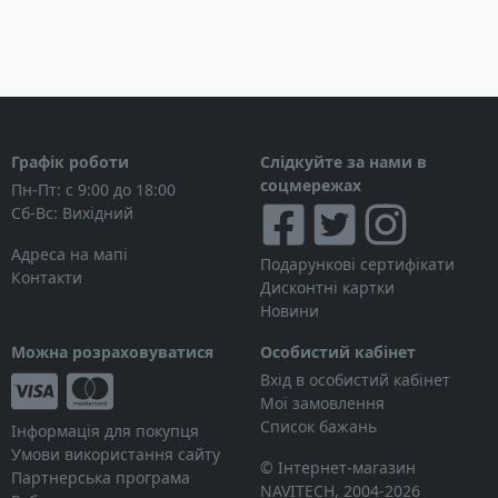
Графік роботи
Слідкуйте за нами в
соцмережах
Пн-Пт: с 9:00 до 18:00
Сб-Вс: Вихідний
Адреса на мапі
Подарункові сертифікати
Контакти
Дисконтні картки
Новини
Можна розраховуватися
Особистий кабінет
Вхід в особистий кабінет
Мої замовлення
Список бажань
Інформація для покупця
Умови використання сайту
© Інтернет-магазин
Партнерська програма
NAVITECH, 2004-2026