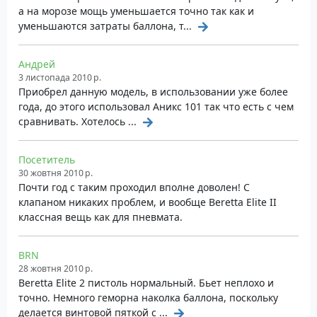
магазином
а на морозе мощь уменьшается точно так как и
Окуляри для стрільби з жовтим склом
уменьшаются затраты баллона, т...
Сталеві кульки без покриття 250 шт
Посібник користувача російською мовою
Андрей
3 листопада 2010 р.
Приобрел данную модель, в использовании уже более
года, до этого использовал Аникс 101 так что есть с чем
сравнивать. Хотелось ...
Посетитель
30 жовтня 2010 р.
Почти год с таким проходил вполне доволен! C
клапаном никаких проблем, и вообще Beretta Elite II
классная вещь как для пневмата.
BRN
28 жовтня 2010 р.
Beretta Elite 2 пистоль нормальный. Бьет неплохо и
точно. Немного геморна наколка баллона, поскольку
делается винтовой пяткой с ...