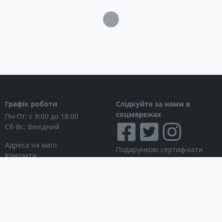
Загрузка...
Графік роботи
Слідкуйте за нами в
соцмережах
Пн-Пт: с 9:00 до 18:00
Сб-Вс: Вихідний
Адреса на мапі
Подарункові сертифікати
Контакти
Дисконтні картки
Новини
Можна розраховуватися
Особистий кабінет
Вхід в особистий кабінет
Мої замовлення
Список бажань