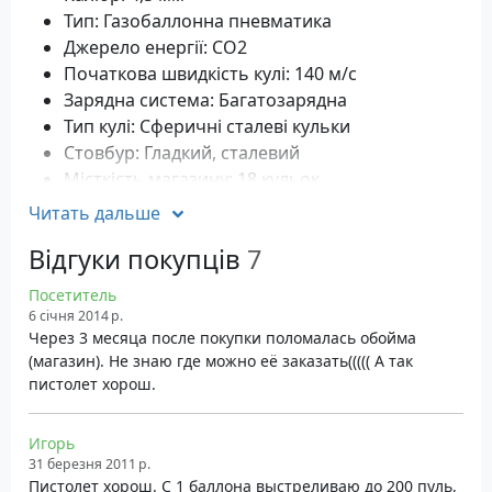
Тип: Газобаллонна пневматика
Джерело енергії: CO2
Початкова швидкість кулі: 140 м/с
Зарядна система: Багатозарядна
Тип кулі: Сферичні сталеві кульки
Стовбур: Гладкий, сталевий
Місткість магазину: 18 кульок
Прицільні пристрої: Нерегульовані прицільна
Читать дальше
планка та мушка
Відгуки покупців
7
Запобіжник: Неавтоматичний
Матеріал: Пластик
Посетитель
Система взводу/перезаряджання:
6 січня 2014 р.
Довжина: 215 мм
Через 3 месяца после покупки поломалась обойма
(магазин). Не знаю где можно её заказать((((( А так
Вага: 686 грам
пистолет хорош.
Стандартна комплектація Beretta
Elite II
Игорь
31 березня 2011 р.
Пневматичний пістолет Beretta Elite II з
Пистолет хорош. С 1 баллона выстреливаю до 200 пуль,