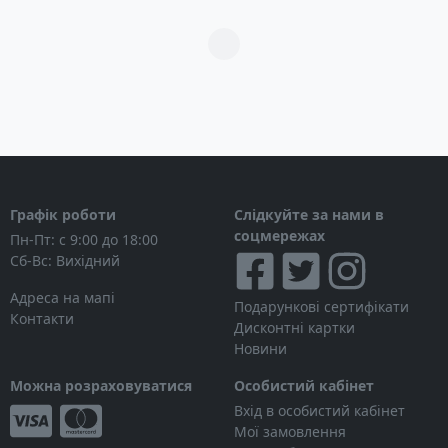
Загрузка...
Графік роботи
Слідкуйте за нами в
соцмережах
Пн-Пт: с 9:00 до 18:00
Сб-Вс: Вихідний
Адреса на мапі
Подарункові сертифікати
Контакти
Дисконтні картки
Новини
Можна розраховуватися
Особистий кабінет
Вхід в особистий кабінет
Мої замовлення