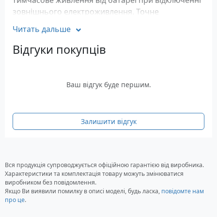
тимчасове живлення від батареї при відключенні
зовнішнього електроживлення. Точне
інтелектуальне заряджання максимально
Читать дальше
підвищує ефективність батареї, збільшуючи
термін її служби.
Відгуки покупців
Характеристики
Тип пристрою: Лінійно-інтерактивний
Ваш відгук буде першим.
Вхідна напруга: 220 Вольт
Розміри: 301 x 112 x 382 мм
Діапазон вхідної напруги: 176-294 Вольт
Максимальна вихідна потужність: 1500 ВА
Залишити відгук
Ефективна вихідна потужність: 865 Вт
Вага: 13 кг
Гарантія: 24 місяці
Вся продукція супроводжується офіційною гарантією від виробника.
Характеристики та комплектація товару можуть змінюватися
виробником без повідомлення.
Якщо Ви виявили помилку в описі моделі, будь ласка,
повідомте нам
про це
.