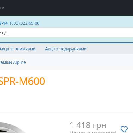
ти
9-14
(093) 322-69-80
Акції зі знижками
Акції з подарунками
аміки Alpine
 SPR-M600
1 418 грн