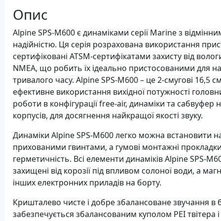
Опис
Alpine SPS-M600 є динаміками серії Marine з відмінн
надійністю. Ця серія розрахована використання прис
сертифіковані ATSM-сертифікатами захисту від вологи
NMEA, що робить їх ідеально пристосованими для над
тривалого часу. Alpine SPS-M600 – це 2-смугові 16,5 
ефективне використання вихідної потужності головни
роботи в конфігурації free-air, динаміки та сабвуфе
корпусів, для досягнення найкращої якості звуку.
Динаміки Alpine SPS-M600 легко можна встановити на 
прихованими гвинтами, а гумові монтажні прокладки
герметичність. Всі елементи динаміків Alpine SPS-M
захищені від корозії під впливом солоної води, а магн
інших електронних приладів на борту.
Кришталево чисте і добре збалансоване звучання в б
забезпечується збалансованим куполом PEI твітера