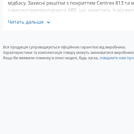
мідбасу. Захисні решітки з покриттям Centrex 813 та
з високотемпературного ABS, що захистить їх від ви
променів. Широка частотна характеристика та стійкіс
Читать дальше
речовин забезпечується використанням підвісу, виго
Alpine SPS-M600 комплектується захисними ґратами с
Характеристики динаміків Alpine 
Вся продукція супроводжується офіційною гарантією від виробника.
Характеристики та комплектація товару можуть змінюватися виробнико
НЧ-динамік
Якщо Ви виявили помилку в описі моделі, будь ласка,
повідомте нам про
Кошик із високотемпературного ABS
Матеріал дифузора: полімер/слюда
Захисна решітка - Centrix® 813 захищена від УФ-
ВЧ-динамік
Неодимовий магніт
Конструкція: внутрішній фіксований твітер
Матеріал дифузора: титан/PEI збалансований ку
Кросовер
Вбудований кросовер зі схемою захисту твітера
Чутливість: 89 дБ/Вт (1 м)
Опір: 4 Ом