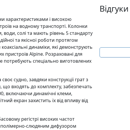
Відгуки
ими характеристиками і високою
троїв на водному транспорті. Колонки
, води, солі та мають рівень 5 стандарту
ійної та якісної роботи протягом
см коаксіальні динаміки, які демонструють
х пристроїв Alpine. Розраховані для
р не потребують спеціально виготовлених
своє судно, завдяки конструкції грат з
, що входять до комплекту, забезпечать
600, включаючи динамічні клеми,
ітний екран захистить їх від впливу від
асовому регістрі високих частот
 і полімерно-слюдяним дифузором