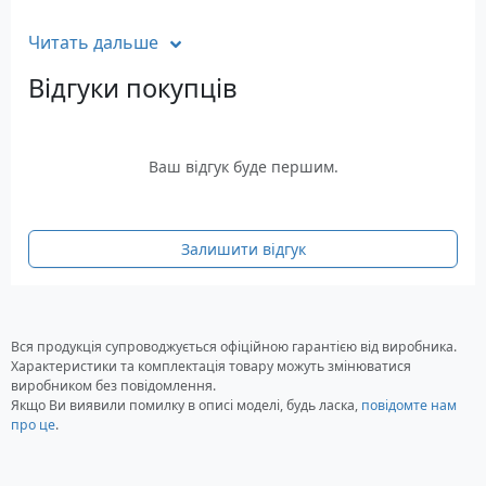
Силова частина стабілізатора зібрана на
Читать дальше
електронних ключах із трикратним запасом за
номіналом струму. У програмному забезпеченні
Відгуки покупців
реалізовані новітні алгоритми захисту та
широкий функціонал можливостей.
Технічні характеристики Alliance
Ваш відгук буде першим.
Tesla W ALTW-22
Тип: Тиристорний
Залишити відгук
Кількість фаз: 1 фаза
Потужність: 22-25 кВА
Кількість ступенів: 12, похибка 5%, 12 Вольт
Захист: від перевантаження, зниженої/
Вся продукція супроводжується офіційною гарантією від виробника.
підвищеної напруги, короткого замикання,
Характеристики та комплектація товару можуть змінюватися
виробником без повідомлення.
перегріву
Якщо Ви виявили помилку в описі моделі, будь ласка,
повідомте нам
Робочий діапазон: 127 – 278 Вольт, поріг
про це
.
відключення 80 – 320 Вольт
Ступінь захисту: IP21