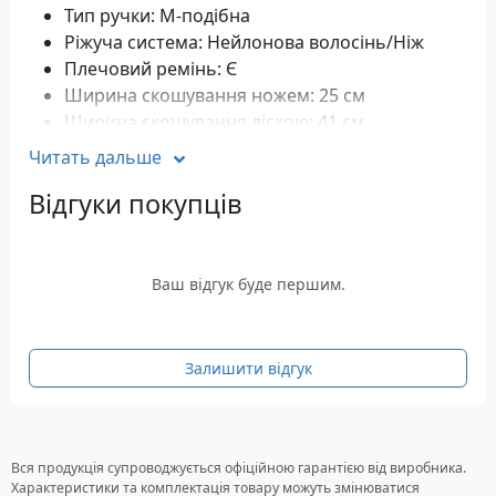
Тип ручки: М-подібна
Ріжуча система: Нейлонова волосінь/Ніж
Плечовий ремінь: Є
Ширина скошування ножем: 25 см
Ширина скошування ліскою: 41 см
Вага: 7.8 кг
Читать дальше
Відгуки покупців
Ваш відгук буде першим.
Залишити відгук
Вся продукція супроводжується офіційною гарантією від виробника.
Характеристики та комплектація товару можуть змінюватися