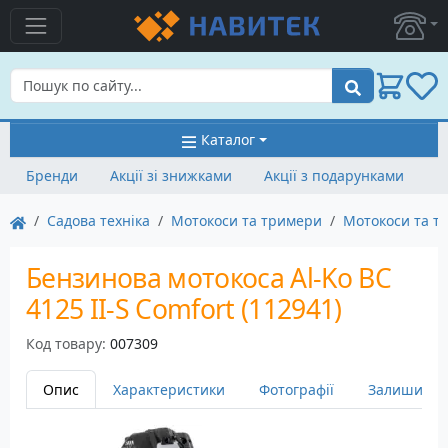
Пошук
Каталог
Бренди
Акції зі знижками
Акції з подарунками
Садова техніка
Мотокоси та тримери
Мотокоси та т
Бензинова мотокоса Al-Ko BC
4125 II-S Comfort (112941)
Код товару:
007309
Опис
Характеристики
Фотографії
Залишити в