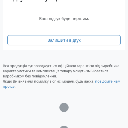
Увага: Пристрій постачається без акумуляторів та
зарядного пристрою.
Ваш відгук буде першим.
Залишити відгук
Вся продукція супроводжується офіційною гарантією від виробника.
Характеристики та комплектація товару можуть змінюватися
виробником без повідомлення.
Якщо Ви виявили помилку в описі моделі, будь ласка,
повідомте нам
про це
.
Загрузка...