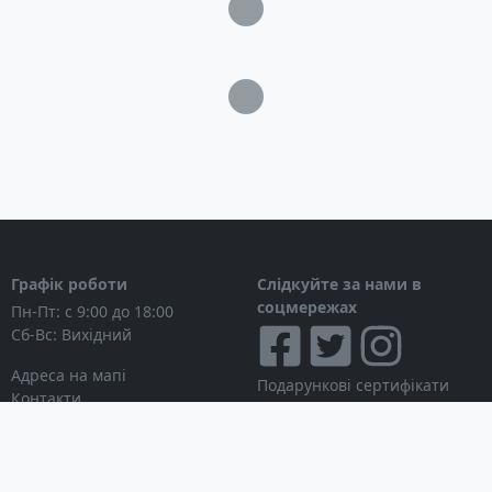
Загрузка...
Загрузка...
Графік роботи
Слідкуйте за нами в
соцмережах
Пн-Пт: с 9:00 до 18:00
Сб-Вс: Вихідний
Адреса на мапі
Подарункові сертифікати
Контакти
Дисконтні картки
Новини
Можна розраховуватися
Особистий кабінет