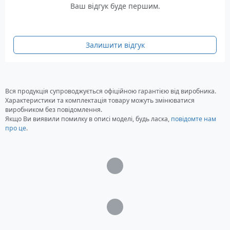
Місткість паливного бака: 25 літрів
Ваш відгук буде першим.
Клас захисту: IP23
Розміри: 705 х 540 х 580 мм
Вага: 92 кг
Залишити відгук
Гарантія: 12 місяців
Вся продукція супроводжується офіційною гарантією від виробника.
Характеристики та комплектація товару можуть змінюватися
виробником без повідомлення.
Якщо Ви виявили помилку в описі моделі, будь ласка,
повідомте нам
про це
.
Загрузка...
Загрузка...