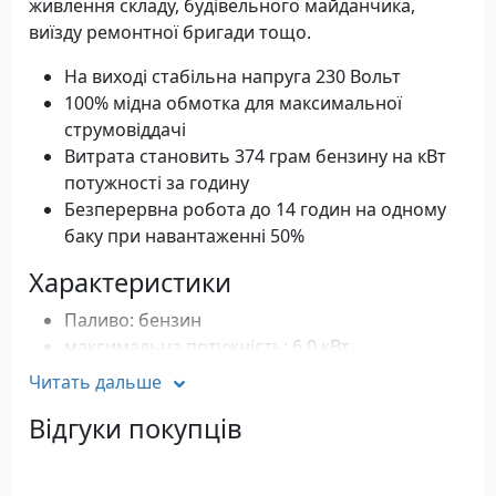
живлення складу, будівельного майданчика,
виїзду ремонтної бригади тощо.
На виході стабільна напруга 230 Вольт
100% мідна обмотка для максимальної
струмовіддачі
Витрата становить 374 грам бензину на кВт
потужності за годину
Безперервна робота до 14 годин на одному
баку при навантаженні 50%
Характеристики
Паливо: бензин
максимальна потужність: 6.0 кВт
Номінальна потужність: 5.5 кВт
Читать дальше
Розетки: 230 Вольт - 16 Ампер x 2 шт, DC 12
Відгуки покупців
Вольт
Двигун: 4-тактний, 1 циліндр
Тип стартера: ручний