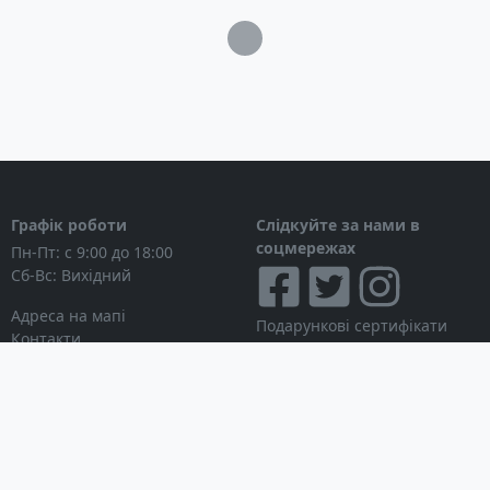
Загрузка...
Графік роботи
Слідкуйте за нами в
соцмережах
Пн-Пт: с 9:00 до 18:00
Сб-Вс: Вихідний
Адреса на мапі
Подарункові сертифікати
Контакти
Дисконтні картки
Новини
Можна розраховуватися
Особистий кабінет
Вхід в особистий кабінет
Мої замовлення
Список бажань
Інформація для покупця